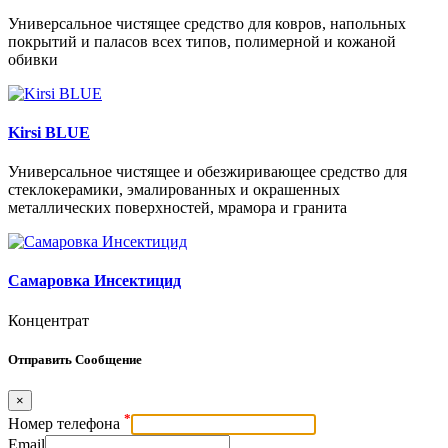
Универсальное чистящее средство для ковров, напольных
покрытий и паласов всех типов, полимерной и кожаной
обивки
Kirsi BLUE
Универсальное чистящее и обезжиривающее средство для
стеклокерамики, эмалированных и окрашенных
металлических поверхностей, мрамора и гранита
Самаровка Инсектицид
Концентрат
Отправить Сообщение
×
*
Номер телефона
Email