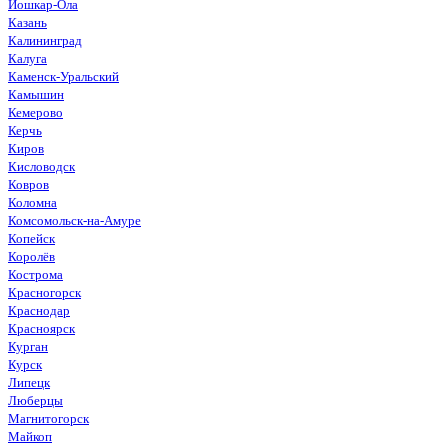
Йошкар-Ола
Казань
Калининград
Калуга
Каменск-Уральский
Камышин
Кемерово
Керчь
Киров
Кисловодск
Ковров
Коломна
Комсомольск-на-Амуре
Копейск
Королёв
Кострома
Красногорск
Краснодар
Красноярск
Курган
Курск
Липецк
Люберцы
Магнитогорск
Майкоп