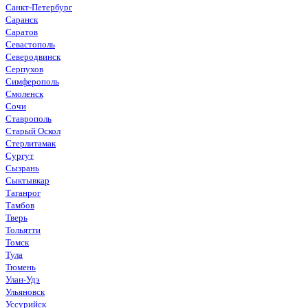
Санкт-Петербург
Саранск
Саратов
Севастополь
Северодвинск
Серпухов
Симферополь
Смоленск
Сочи
Ставрополь
Старый Оскол
Стерлитамак
Сургут
Сызрань
Сыктывкар
Таганрог
Тамбов
Тверь
Тольятти
Томск
Тула
Тюмень
Улан-Удэ
Ульяновск
Уссурийск