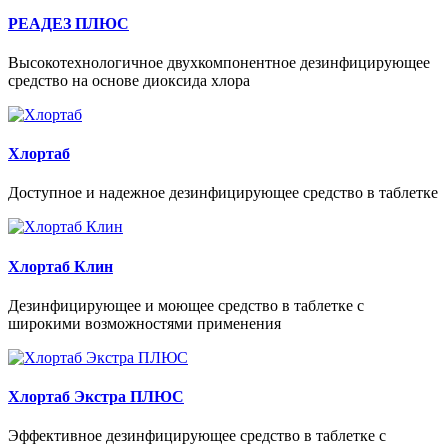
РЕАДЕЗ ПЛЮС
Высокотехнологичное двухкомпонентное дезинфицирующее
средство на основе диоксида хлора
Хлортаб
Доступное и надежное дезинфицирующее средство в таблетке
Хлортаб Клин
Дезинфицирующее и моющее средство в таблетке с
широкими возможностями применения
Хлортаб Экстра ПЛЮС
Эффективное дезинфицирующее средство в таблетке с