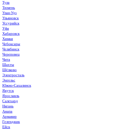
Тула
Тюмень
Улан-Удэ
Ульяновск
Уссурийск
Уфа
Хабаровск
Химки
Чебоксары
Челябинск
Череповец
Чита
Шахты
Щёлково
Электросталь
Энгельс
Южно-Сахалинск
Якутск
Ярославль
Салехард
Нягань
Анапа
Армавир
Геленджик
Ейск