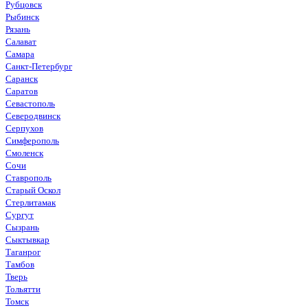
Рубцовск
Рыбинск
Рязань
Салават
Самара
Санкт-Петербург
Саранск
Саратов
Севастополь
Северодвинск
Серпухов
Симферополь
Смоленск
Сочи
Ставрополь
Старый Оскол
Стерлитамак
Сургут
Сызрань
Сыктывкар
Таганрог
Тамбов
Тверь
Тольятти
Томск