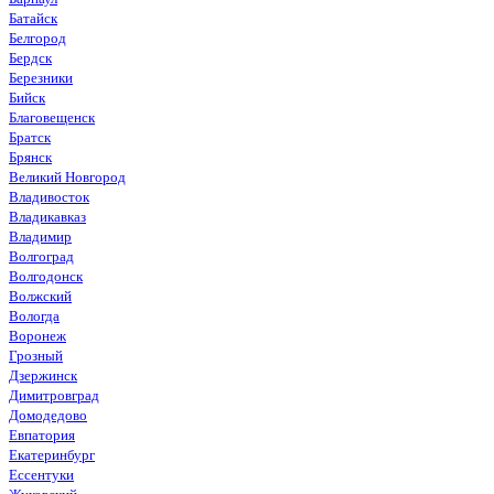
Батайск
Белгород
Бердск
Березники
Бийск
Благовещенск
Братск
Брянск
Великий Новгород
Владивосток
Владикавказ
Владимир
Волгоград
Волгодонск
Волжский
Вологда
Воронеж
Грозный
Дзержинск
Димитровград
Домодедово
Евпатория
Екатеринбург
Ессентуки