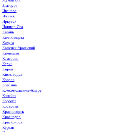
Жуковский
Златоуст
Иваново
Ижевск
Иркутск
Йошкар-Ола
Казань
Калининград
Калуга
Каменск-Уральский
Камышин
Кемерово
Керчь
Киров
Кисловодск
Ковров
Коломна
Комсомольск-на-Амуре
Копейск
Королёв
Кострома
Красногорск
Краснодар
Красноярск
Курган