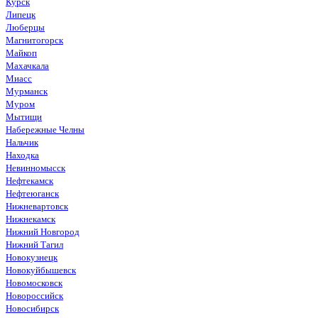
Курск
Липецк
Люберцы
Магнитогорск
Майкоп
Махачкала
Миасс
Мурманск
Муром
Мытищи
Набережные Челны
Нальчик
Находка
Невинномысск
Нефтекамск
Нефтеюганск
Нижневартовск
Нижнекамск
Нижний Новгород
Нижний Тагил
Новокузнецк
Новокуйбышевск
Новомосковск
Новороссийск
Новосибирск