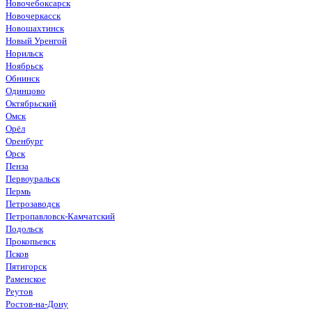
Новочебоксарск
Новочеркасск
Новошахтинск
Новый Уренгой
Норильск
Ноябрьск
Обнинск
Одинцово
Октябрьский
Омск
Орёл
Оренбург
Орск
Пенза
Первоуральск
Пермь
Петрозаводск
Петропавловск-Камчатский
Подольск
Прокопьевск
Псков
Пятигорск
Раменское
Реутов
Ростов-на-Дону